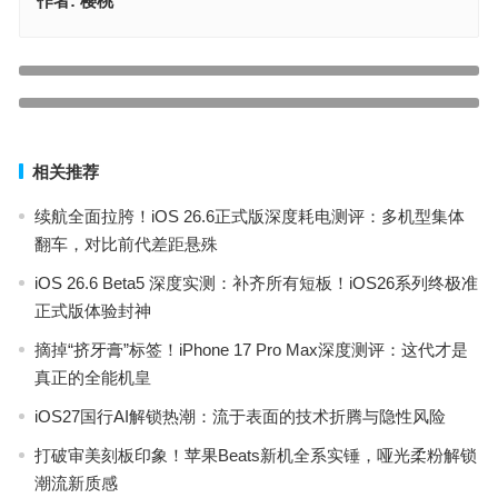
作者:
樱桃
iPhone X怎么设置软件锁？苹果X手机开启应用锁方法
上一篇
iPad突然黑屏转圈圈怎么解决？苹果平板黑屏转圈圈解决方法
下一篇
相关推荐
续航全面拉胯！iOS 26.6正式版深度耗电测评：多机型集体
翻车，对比前代差距悬殊
iOS 26.6 Beta5 深度实测：补齐所有短板！iOS26系列终极准
正式版体验封神
摘掉“挤牙膏”标签！iPhone 17 Pro Max深度测评：这代才是
真正的全能机皇
iOS27国行AI解锁热潮：流于表面的技术折腾与隐性风险
打破审美刻板印象！苹果Beats新机全系实锤，哑光柔粉解锁
潮流新质感