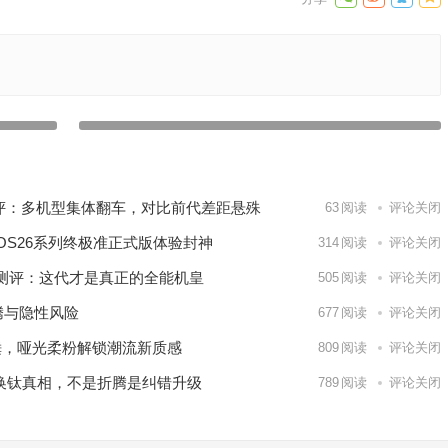
准软件
苹果手机邮件占用怎么清除？iPhone清除邮件占用内存
下一篇
电测评：多机型集体翻车，对比前代差距悬殊
63
阅读
评论关闭
板！iOS26系列终极准正式版体验封神
314
阅读
评论关闭
ax深度测评：这代才是真正的全能机皇
505
阅读
评论关闭
腾与隐性风险
677
阅读
评论关闭
实锤，哑光柔粉解锁潮流新质感
809
阅读
评论关闭
o铝换钛真相，不是折腾是纠错升级
789
阅读
评论关闭