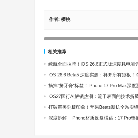
作者:
樱桃
iPhone wifi测速软件哪个好？苹果手机网络测速较
上一篇
相关推荐
续航全面拉胯！iOS 26.6正式版深度耗
iOS 26.6 Beta5 深度实测：补齐所有短
摘掉“挤牙膏”标签！iPhone 17 Pro M
iOS27国行AI解锁热潮：流于表面的技术折
打破审美刻板印象！苹果Beats新机全系
深度拆解｜iPhone材质反复横跳：17 Pr