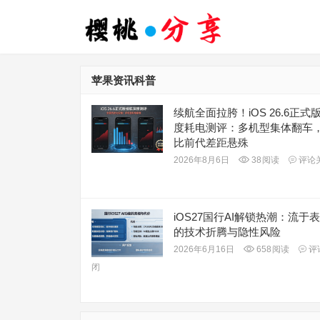
苹果资讯科普
续航全面拉胯！iOS 26.6正式
度耗电测评：多机型集体翻车
比前代差距悬殊
2026年8月6日
38
阅读
评论
iOS27国行AI解锁热潮：流于
的技术折腾与隐性风险
2026年6月16日
658
阅读
评
闭