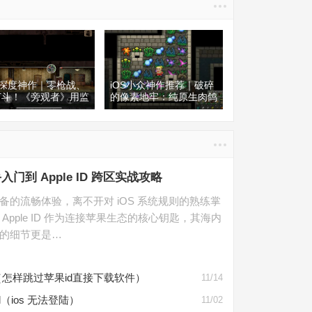
S深度神作｜零枪战、
iOS小众神作推荐｜破碎
打斗！《旁观者》用监
的像素地牢：纯原生肉鸽
人性抉择，碾压90%
地牢，每一局都是全新的
餐手游
未知冒险
门到 Apple ID 跨区实战攻略
备的流畅体验，离不开对 iOS 系统规则的熟练掌
 Apple ID 作为连接苹果生态的核心钥匙，其海内
的细节更是…
（怎样跳过苹果id直接下载软件）
11/14
id（ios 无法登陆）
11/02