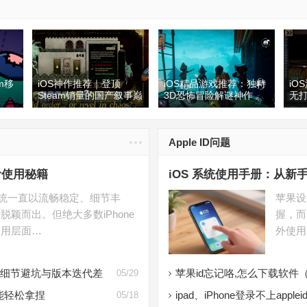
m移
iOS神作推荐｜登顶
iOS精品游戏推荐：独特
iO
Steam销量的国产叙事巅
3D恐怖冒险解谜神作
无
店推
峰！《苏丹的游戏》解构
《神秘邻居 Secret
视与
南
权谋、人性与轮回的暗黑
Neighbor》
快
宫廷寓言
Apple ID问题
阶使用秘籍
iOS 系统使用手册：从新手入
系统一直以流畅稳定、细节丰
苹果设
颖而出。但绝大多数iPhone
握，而
使用层面…
外使用
、细节避坑与版本迭代差
苹果id忘记咯,怎么下载软件
05/29
也能轻松拿捏
ipad、iPhone登录不上apple
05/18