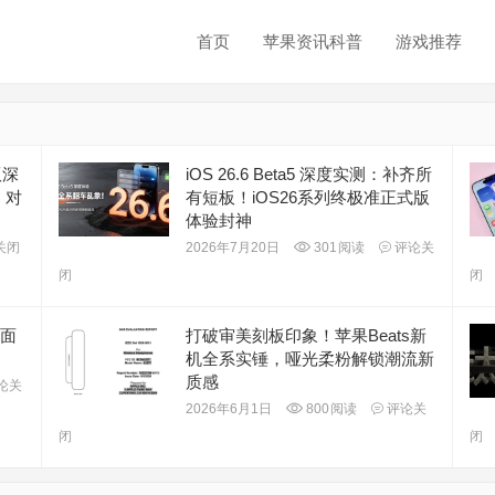
首页
苹果资讯科普
游戏推荐
版深
iOS 26.6 Beta5 深度实测：补齐所
，对
有短板！iOS26系列终极准正式版
体验封神
关闭
2026年7月20日
301
阅读
评论关
闭
闭
表面
打破审美刻板印象！苹果Beats新
机全系实锤，哑光柔粉解锁潮流新
质感
论关
2026年6月1日
800
阅读
评论关
闭
闭