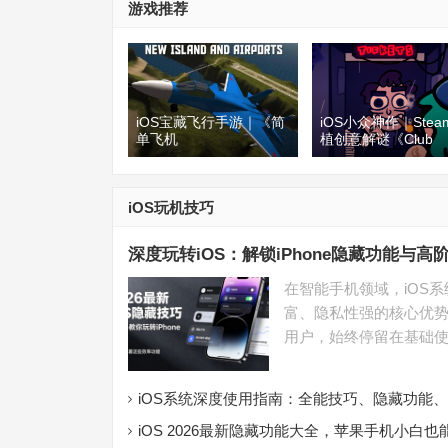
游戏推荐
iOS宝藏飞行手游｜《简
iOS小众神作｜Stea
单飞机
植创意解谜《Club
SimplePlanes》：不止
Soko》测评 独创夜
是飞行，亲手打造属于你
箱玩法+完整通关指
的专属航空器
iOS玩机技巧
深度玩转iOS：解锁iPhone隐藏功能与高
在智能手机领域，iOS
富、隐私性强的核心优势脱
用户，始终停留在基础
iOS系统深度使用指南：全能技巧、隐藏功能
异详解
iOS 2026最新隐藏功能大全，苹果手机小白