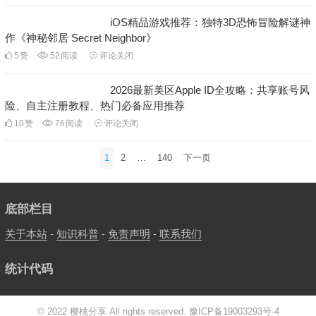
iOS精品游戏推荐：独特3D恐怖冒险解谜神
作《神秘邻居 Secret Neighbor》
5
赞
52
阅读
评论关闭
2026最新美区Apple ID全攻略：共享账号风
险、自主注册教程、热门必备应用推荐
10
赞
76
阅读
评论关闭
文
1
2
…
140
下一页
章
分
页
底部栏目
关于本站
-
知识科普
-
免责声明
-
联系我们
统计代码
© 2022 樱桃分享 All rights reserved.
豫ICP备19003293号-4