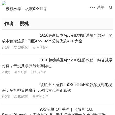
菜单
作者：
樱桃
2026最新日本Apple ID注册避坑全教程｜零
成本稳定注册+日区App Store必装优质APP大全
1
赞
10
阅读
评论关闭
2026超稳美区Apple ID注册教程｜纯合规零
付费，告别共享账号翻车隐患
0
赞
9
阅读
评论关闭
续航全面拉胯！iOS 26.6正式版深度耗电测
评：多机型集体翻车，对比前代差距悬殊
2
赞
53
阅读
评论关闭
iOS宝藏飞行手游｜《简单飞机
SimplePlanes》：不止是飞行，亲手打造属于你的专属航空器