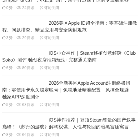
0
赞
24
阅读
评论关闭
2026美区Apple ID超全指南：零基础注册教
程、问题排查、精品应用与安全防封规范
3
赞
29
阅读
评论关闭
iOS小众神作｜Steam移植创意解谜《Club
Soko》测评 独创夜店推箱玩法+完整通关指南
6
赞
80
阅读
评论关闭
2026全新美区Apple Account注册终极指
南：零信用卡永久稳定账号｜免税地址精准配置｜风控全规避｜
独家APP深度测评
5
赞
68
阅读
评论关闭
iOS神作推荐｜登顶Steam销量的国产叙事
巅峰！《苏丹的游戏》解构权谋、人性与轮回的暗黑宫廷寓言
8
赞
66
阅读
评论关闭