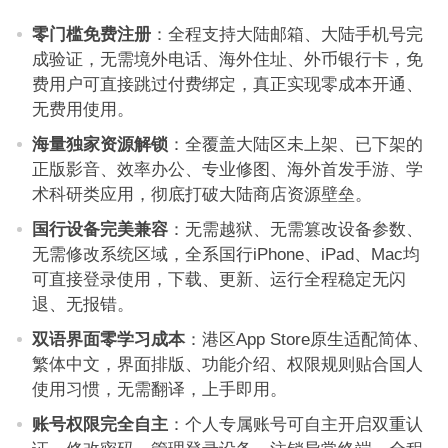
零门槛免费注册
：全程支持大陆邮箱、大陆手机号完
成验证，无需境外电话、海外住址、外币银行卡，免
费用户可直接跳过付费绑定，真正实现零成本开通、
无费用使用。
海量独家资源解锁
：全覆盖大陆区未上架、已下架的
正版影音、效率办公、专业修图、海外首发手游、学
术科研类应用，彻底打破大陆商店资源壁垒。
国行设备完美兼容
：无需越狱、无需篡改设备参数、
无需修改系统区域，全系国行iPhone、iPad、Mac均
可直接登录使用，下载、更新、运行全程稳定无闪
退、无报错。
双语界面零学习成本
：港区App Store原生适配简体、
繁体中文，界面排版、功能介绍、权限规则贴合国人
使用习惯，无需翻译，上手即用。
账号权限完全自主
：个人专属账号可自主开启双重认