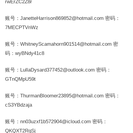
rwErZC2Z8r
账号：JanetteHarrison869852@hotmail.com 密码：
7MECPTVnWz
账号：WhitneyScamahorn901514@hotmail.com 密
码：wyBNdy41c8
账号：LullaDysard377452@outlook.com 密码：
GTnQMpU59t
账号：ThurmanBloomer23895@hotmail.com 密码：
cS3YBdzaja
账号：nn03uzxf1b572904@icloud.com 密码：
QKQXT2RqSj