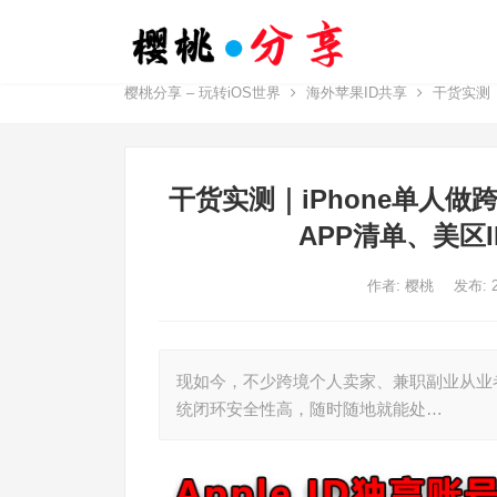
樱桃分享 – 玩转iOS世界
海外苹果ID共享
干货实测｜
干货实测｜iPhone单人
APP清单、美区
作者:
樱桃
发布: 
现如今，不少跨境个人卖家、兼职副业从业者
统闭环安全性高，随时随地就能处…