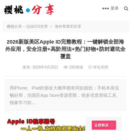
菜单
樱桃分享 – 玩转iOS世界
海外苹果ID共享
2026新版美区Apple ID完整教程：一键解锁全部海
外应用，安全注册+高阶用法+热门好物+防封避坑全
覆盖
发布: 2026年4月25日
335
阅读
评论关闭
用iPhone、iPad的朋友大概率都有同款困扰：手机本身流
畅好用，但国区App Store资源受限，很多优质剪辑工具、
独家学习软…