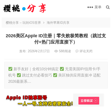
菜单
樱桃分享 – 玩转iOS世界
海外苹果ID共享
2026美区Apple ID注册｜零失败极简教程（跳过支
付+热门应用直接下）
发布: 2026年2月17日
588
阅读
评论关闭
新手友好｜全程10分钟搞定
无需美国IP/信用卡/手
机号
跳过支付必看技巧
美区独供应用直接冲 适配
2026最新系…