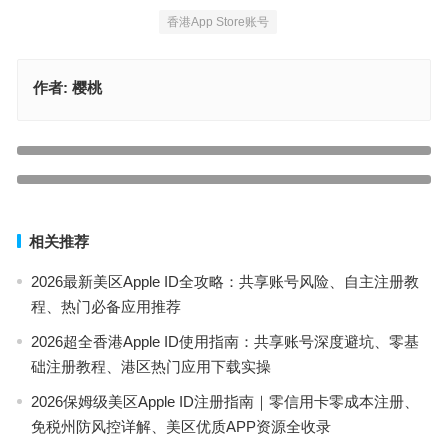
香港App Store账号
作者:
樱桃
踩坑预警！美区Apple ID别用共享号，零成本注册教程（iOS亲测有
效）
上一篇
苹果iOS专属：Ins下载全攻略（美区ID获取+App Store切换一步通）
下一篇
相关推荐
2026最新美区Apple ID全攻略：共享账号风险、自主注册教
程、热门必备应用推荐
2026超全香港Apple ID使用指南：共享账号深度避坑、零基
础注册教程、港区热门应用下载实操
2026保姆级美区Apple ID注册指南｜零信用卡零成本注册、
免税州防风控详解、美区优质APP资源全收录