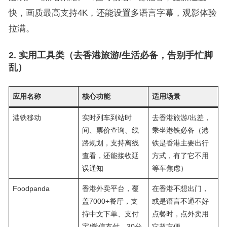
快，画质最高支持4K，还能设置多语言字幕，观影体验
拉满。
2. 实用工具类（去香港旅游/生活必备，告别手忙脚
乱）
应用名称
核心功能
适用场景
港铁移动
实时列车到站时
去香港旅游/出差，
间、票价查询、线
乘坐港铁必备（港
路规划，支持离线
铁是香港主要出行
查看，还能接收延
方式，有了它不用
误通知
等车焦虑）
Foodpanda
香港外卖平台，覆
在香港不想出门，
盖7000+餐厅，支
或是语言不通不好
持中文下单、支付
点餐时，点外卖用
宝/微信支付，30分
它超方便