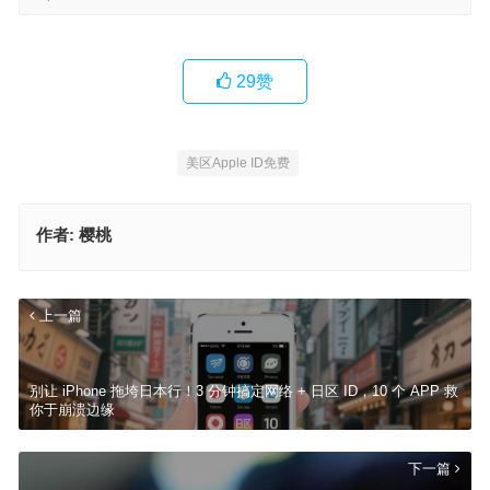
29
赞
美区Apple ID免费
作者:
樱桃
上一篇
别让 iPhone 拖垮日本行！3 分钟搞定网络 + 日区 ID，10 个 APP 救
你于崩溃边缘
下一篇