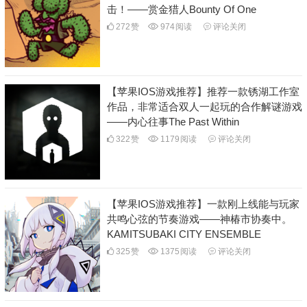
击！——赏金猎人Bounty Of One
272
赞
974
阅读
评论关闭
【苹果IOS游戏推荐】推荐一款锈湖工作室
作品，非常适合双人一起玩的合作解谜游戏
——内心往事The Past Within
322
赞
1179
阅读
评论关闭
【苹果IOS游戏推荐】一款刚上线能与玩家
共鸣心弦的节奏游戏——神椿市协奏中。
KAMITSUBAKI CITY ENSEMBLE
325
赞
1375
阅读
评论关闭