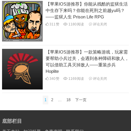
【苹果IOS游推荐】你能从残酷的监狱生活
中生存下来吗？你能在死刑之前越yu吗？
——监狱人生 Prison Life RPG
311
赞
1180
阅读
评论关闭
【苹果IOS游推荐】一款策略游戏，玩家需
要帮助小兵过关，会遇到各种障碍和敌人，
可以借助工具灭掉敌人——重装步兵
Hoplite
340
赞
1169
阅读
评论关闭
文
1
2
…
18
下一页
章
分
页
底部栏目