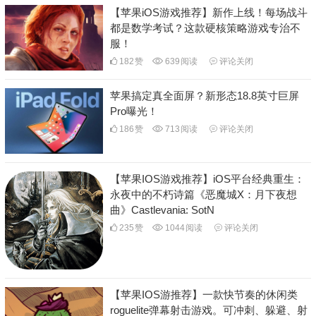
【苹果iOS游戏推荐】新作上线！每场战斗
都是数学考试？这款硬核策略游戏专治不
服！
182
赞
639
阅读
评论关闭
苹果搞定真全面屏？新形态18.8英寸巨屏
Pro曝光！
186
赞
713
阅读
评论关闭
【苹果IOS游戏推荐】iOS平台经典重生：
永夜中的不朽诗篇《恶魔城X：月下夜想
曲》Castlevania: SotN
235
赞
1044
阅读
评论关闭
【苹果IOS游推荐】一款快节奏的休闲类
roguelite弹幕射击游戏。可冲刺、躲避、射