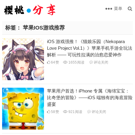
菜单
标签：
苹果IOS游戏推荐
iOS 游戏强推！《猫娘乐园（Nekopara
Love Project Vol.1）》苹果手机手游全玩法
解析 —— 可玩性拉满的治愈恋爱神作
64
赞
1655
阅读
评论关闭
苹果用户首选！iPhone 专属《海绵宝宝：
比奇堡的冒险》——iOS 端独有的海底冒险
盛宴
58
赞
921
阅读
评论关闭