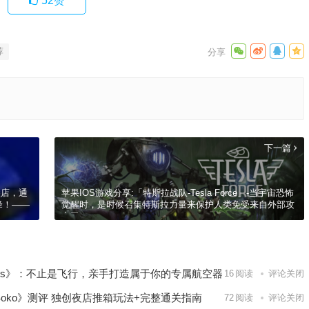
52
赞
荐
下一篇
堡店，通
苹果IOS游戏分享:「特斯拉战队-Tesla Force」-当宇宙恐怖
峰！——
觉醒时，是时候召集特斯拉力量来保护人类免受来自外部攻
击了！
lanes》：不止是飞行，亲手打造属于你的专属航空器
16
阅读
评论关闭
b Soko》测评 独创夜店推箱玩法+完整通关指南
72
阅读
评论关闭