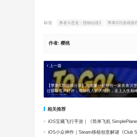
标签:
勇者斗恶龙：怪物仙境3
苹果IOS游戏推
作者:
樱桃
上一篇
【苹果IOS游戏分享】与老爹一起经营一家美食汉
过获取客户好评，增加收入扩大经营，走上人生巅
老爹汉堡店
相关推荐
iOS宝藏飞行手游｜《简单飞机 SimpleP
iOS小众神作｜Steam移植创意解谜《Clu