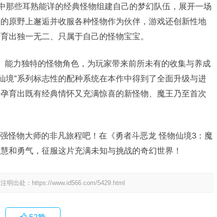
列中那些耳熟能详的经典怪物组建自己的梦幻队伍，展开一场
袤的原野上邂逅并收服各种怪物作为伙伴，游戏还创新性地
培育出独一无二、只属于自己的怪物宝宝。
异、能力独特的怪物角色，为玩家带来前所未有的收集与养成
物仙境”系列标志性的配种系统在本作中得到了全面升级与进
，孕育出既有经典情怀又充满惊喜的新怪物、魔王乃至首次
。
强怪物大师的非凡旅程吧！在《勇者斗恶龙 怪物仙境3：魔
智慧和勇气，征服这片充满未知与挑战的奇幻世界！
请注明出处：
https://www.id566.com/5429.html