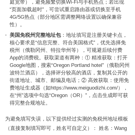
庭宽带），避免频繁切换Wi-Fi与手机热点；若出现
“页面加载超时”，可尝试重启路由器或切换至手机
4G/5G热点（部分地区需调整网络设置以确保兼容
性）。
美国免税州完整地址包
：地址填写是注册关键卡点，
核心要求是“信息完整、符合美国格式”，优先选择免
税州（俄勒冈州、特拉华州等），可规避后续付费
App的消费税。获取渠道有两种：① 精准获取：打开
Google地图，搜索“Oregon Portland hotel”（俄勒冈州
波特兰酒店），选择评分较高的酒店，复制其公开的
街道地址、城市、邮编及电话；② 高效获取：使用免
费地址生成器（如https://www.meiguodizhi.com/），
在“州”选项中勾选“Oregon（OR）”，点击生成即可获
得完整合规地址。
为避免填写失误，以下提供经过实测的免税州地址模板
（直接复制填写即可，姓名可自定义）： 姓名：Wang