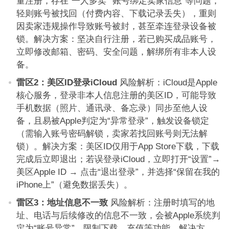
量注册，存在“一人多卖”“账号绑定卖家信息”等问题，
轻则账号被找回（付费内容、下载记录丢失），重则
因卖家违规操作导致账号被封，甚至牵连登录设备被
锁。解决方案：坚决自行注册，若已购买成品账号，
立即修改邮箱、密码、安全问题，解绑所有非本人设
备。
雷区2：美区ID登录iCloud
风险解析：iCloud是Apple
核心服务，登录非本人信息注册的美区ID，可能导致
手机数据（照片、通讯录、备忘录）同步至他人设
备，且易被Apple判定为“异常登录”，触发设备锁定
（需输入账号密码解锁，卖家若找回账号则无法解
锁）。解决方案：美区ID仅用于App Store下载，下载
完成后立即退出；若误登录iCloud，立即打开“设置”→
美区Apple ID → 点击“退出登录”，并选择“保留在我的
iPhone上”（避免数据丢失）。
雷区3：地址信息不一致
风险解析：注册时填写的地
址、电话与后续修改的信息不一致，会被Apple系统判
定为“账号异常”，限制下载、充值等功能。解决方