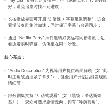
“My List” 支持自定义排序，把《绝命毒师》按集数排
好，避免追剧时找不到进度；​
长按播放界面可开启 “2 倍速 + 字幕延迟调整”，适合
看慢节奏剧集时加速，同时保证字幕与台词同步；​
通过 “Netflix Party” 插件邀请好友远程同步看剧，边
看边发实时弹幕，仿佛坐在同一沙发。​
核心亮点
：​
“Audio Description” 为视障用户提供画面解说（如 “此
时主角皱眉握紧了拳头”），健全用户开启后能发现剧
情细节；​
部分剧集支持 “互动式观看”（如《黑镜：潘达斯奈
基》），观众可选择剧情走向，拥有 “导演视角”。​