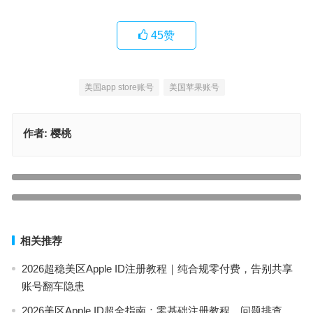
45
赞
美国app store账号
美国苹果账号
作者:
樱桃
美区 App Store 爆款清单：神级应用 + 超简下载法
苹果 iOS 玩币安全指南：新手 0 踩坑下载教程 + 美区 / 国际版怎么
上一篇
选 + Apple 设备隐藏玩法
下一篇
相关推荐
2026超稳美区Apple ID注册教程｜纯合规零付费，告别共享
账号翻车隐患
2026美区Apple ID超全指南：零基础注册教程、问题排查、