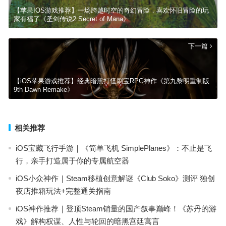
【苹果IOS游戏推荐】一场跨越时空的奇幻冒险，喜欢怀旧冒险的玩
家有福了《圣剑传说2 Secret of Mana》
下一篇
【iOS苹果游戏推荐】经典暗黑打怪刷宝RPG神作《第九黎明重制版
9th Dawn Remake》
相关推荐
iOS宝藏飞行手游｜《简单飞机 SimplePlanes》：不止是飞
行，亲手打造属于你的专属航空器
iOS小众神作｜Steam移植创意解谜《Club Soko》测评 独创
夜店推箱玩法+完整通关指南
iOS神作推荐｜登顶Steam销量的国产叙事巅峰！《苏丹的游
戏》解构权谋、人性与轮回的暗黑宫廷寓言