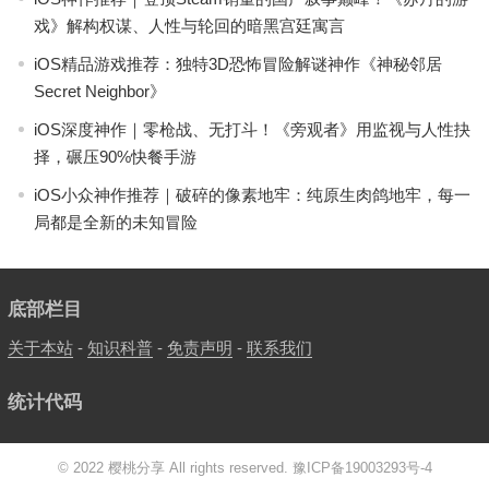
戏》解构权谋、人性与轮回的暗黑宫廷寓言
iOS精品游戏推荐：独特3D恐怖冒险解谜神作《神秘邻居
Secret Neighbor》
iOS深度神作｜零枪战、无打斗！《旁观者》用监视与人性抉
择，碾压90%快餐手游
iOS小众神作推荐｜破碎的像素地牢：纯原生肉鸽地牢，每一
局都是全新的未知冒险
底部栏目
关于本站
-
知识科普
-
免责声明
-
联系我们
统计代码
© 2022 樱桃分享 All rights reserved.
豫ICP备19003293号-4