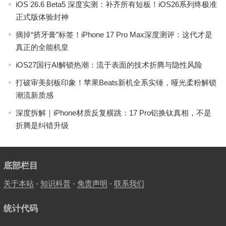
iOS 26.6 Beta5 深度实测：补齐所有短板！iOS26系列终极准
正式版体验封神
摘掉“挤牙膏”标签！iPhone 17 Pro Max深度测评：这代才是
真正的全能机皇
iOS27国行AI解锁热潮：流于表面的技术折腾与隐性风险
打破审美刻板印象！苹果Beats新机全系实锤，哑光柔粉解锁
潮流新质感
深度拆解｜iPhone材质反复横跳：17 Pro铝换钛真相，不是
折腾是纠错升级
底部栏目
关于本站
-
知识科普
-
免责声明
-
联系我们
统计代码