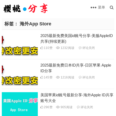
菜单
标签：
海外App Store
2025最新免费美国id账号分享-美服AppleID
共享(持续更新)
110
赞
1232
阅读
评论关闭
2025最新免费日本ID共享-日区苹果 Apple
ID分享
145
赞
1216
阅读
评论关闭
美国苹果id账号最新分享-海外Apple ID共享
账号大全
296
赞
905
阅读
评论关闭