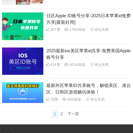
日区Apple ID账号分享-2025日本苹果id免费
共享[最新好用]
307
赞
1769
阅读
评论关闭
2025最新ios美区苹果id共享-免费美国Apple
账号分享
414
赞
4034
阅读
评论关闭
最新外区苹果ID共享账号，解锁美区、港台
区、日韩区游戏畅玩体验！
78
赞
900
阅读
评论关闭
文
1
2
下一页
章
分
页