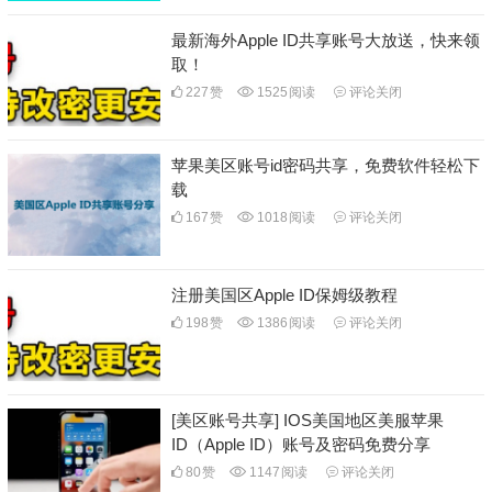
最新海外Apple ID共享账号大放送，快来领
取！
227
赞
1525
阅读
评论关闭
苹果美区账号id密码共享，免费软件轻松下
载
167
赞
1018
阅读
评论关闭
注册美国区Apple ID保姆级教程
198
赞
1386
阅读
评论关闭
[美区账号共享] IOS美国地区美服苹果
ID（Apple ID）账号及密码免费分享
80
赞
1147
阅读
评论关闭