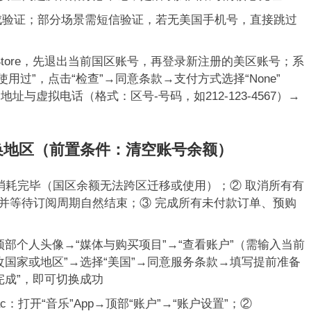
成验证；部分场景需短信验证，若无美国手机号，直接跳过
App Store，先退出当前国区账号，再登录新注册的美区账号；系
Store使用过”，点击“检查”→同意条款→支付方式选择“None”
与虚拟电话（格式：区号-号码，如212-123-4567）→
ID切换地区（前置条件：清空账号余额）
消耗完毕（国区余额无法跨区迁移或使用）；② 取消所有有
ic等），并等待订阅周期自然结束；③ 完成所有未付款订单、预购
置→顶部个人头像→“媒体与购买项目”→“查看账户”（需输入当前
更改国家或地区”→选择“美国”→同意服务条款→填写提前准备
“完成”，即可切换成功
ac：打开“音乐”App→顶部“账户”→“账户设置”；②