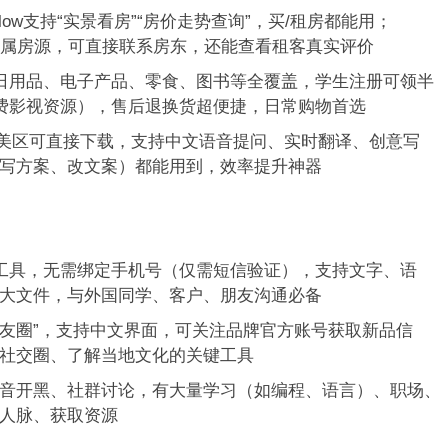
合，Zillow支持“实景看房”“房价走势查询”，买/租房都能用；
学生专属房源，可直接联系房东，还能查看租客真实评价
，日用品、电子产品、零食、图书等全覆盖，学生注册可领半
免费影视资源），售后退换货超便捷，日常购物首选
上架，美区可直接下载，支持中文语音提问、实时翻译、创意写
写方案、改文案）都能用到，效率提升神器
的通讯工具，无需绑定手机号（仅需短信验证），支持文字、语
大文件，与外国同学、客户、朋友沟通必备
红书+朋友圈”，支持中文界面，可关注品牌官方账号获取新品信
社交圈、了解当地文化的关键工具
支持语音开黑、社群讨论，有大量学习（如编程、语言）、职场、
人脉、获取资源