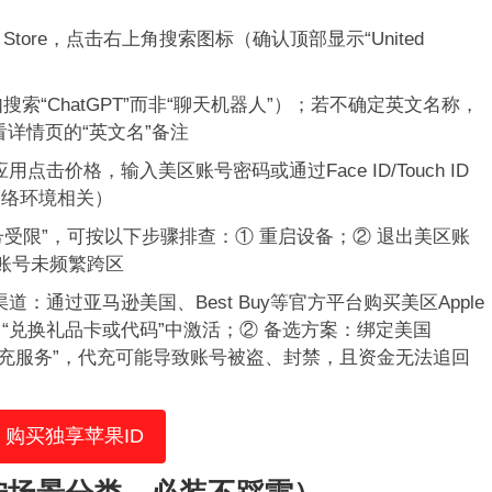
tore，点击右上角搜索图标（确认顶部显示“United
“ChatGPT”而非“聊天机器人”）；若不确定英文名称，
查看详情页的“英文名”备注
点击价格，输入美区账号密码或通过Face ID/Touch ID
网络环境相关）
号受限”，可按以下步骤排查：① 重启设备；② 退出美区账
认账号未频繁跨区
：通过亚马逊美国、Best Buy等官方平台购买美区Apple
户”→“兑换礼品卡或代码”中激活；② 备选方案：绑定美国
何“代充服务”，代充可能导致账号被盗、封禁，且资金无法追回
购买独享苹果ID