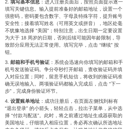
填写基本信息
：进入注册页面后，按照页面提示逐一
填写关键信息。输入提前准备好的邮箱地址，设置一个
强密码，密码要包含数字、字母及特殊字符，提升账号
安全性；接着填写姓名（可用英文或拼音），地区处毫
不犹豫地选择 “美国”；特别注意，出生日期一定要设置
为大于 18 周岁的日期，否则后续可能因年龄限制，导
致部分应用无法正常使用。填写完毕，点击 “继续” 按
钮。
邮箱和手机号验证
：系统会迅速向你填写的邮箱和手
机号发送验证码。争分夺秒打开邮箱，查收验证码并填
入对应位置；同时，留意手机短信，将收到的验证码准
确无误地输入。两项验证码都输入完成后，点击 “下一
步”，完成身份验证环节。
设置账单地址
：成功注册后，在页面左侧找到标有
“退出登录” 的小箭头，轻轻点击，拉出子菜单，从中选
择 “付款与配送”。此时，将之前通过地址生成器获取的
美国地址，仔细填入相应位置，务必再次确认所选地址