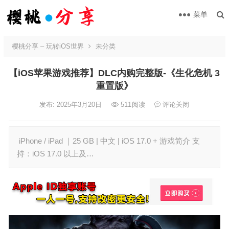
菜单
樱桃分享 – 玩转iOS世界
未分类
【iOS苹果游戏推荐】DLC内购完整版-《生化危机 3
重置版》
发布: 2025年3月20日
511
阅读
评论关闭
iPhone / iPad ｜25 GB | 中文 | iOS 17.0 + 游戏简介 支
持：iOS 17.0 以上及…