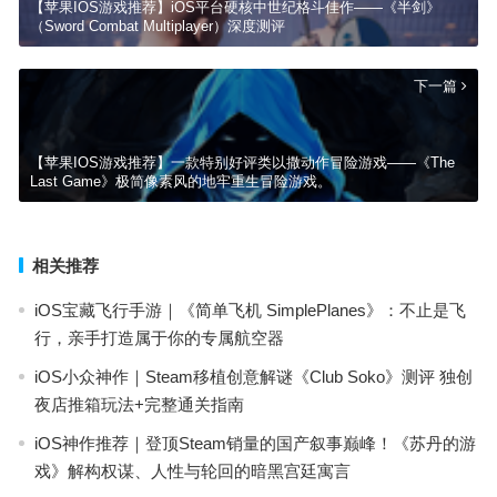
【苹果IOS游戏推荐】iOS平台硬核中世纪格斗佳作——《半剑》
（Sword Combat Multiplayer）深度测评
下一篇
【苹果IOS游戏推荐】一款特别好评类以撒动作冒险游戏——《The
Last Game》极简像素风的地牢重生冒险游戏。
相关推荐
iOS宝藏飞行手游｜《简单飞机 SimplePlanes》：不止是飞
行，亲手打造属于你的专属航空器
iOS小众神作｜Steam移植创意解谜《Club Soko》测评 独创
夜店推箱玩法+完整通关指南
iOS神作推荐｜登顶Steam销量的国产叙事巅峰！《苏丹的游
戏》解构权谋、人性与轮回的暗黑宫廷寓言