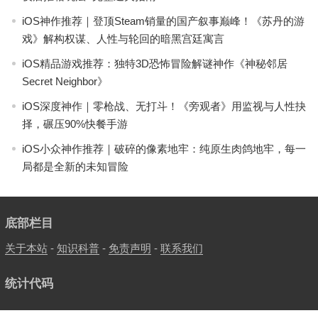
iOS神作推荐｜登顶Steam销量的国产叙事巅峰！《苏丹的游
戏》解构权谋、人性与轮回的暗黑宫廷寓言
iOS精品游戏推荐：独特3D恐怖冒险解谜神作《神秘邻居
Secret Neighbor》
iOS深度神作｜零枪战、无打斗！《旁观者》用监视与人性抉
择，碾压90%快餐手游
iOS小众神作推荐｜破碎的像素地牢：纯原生肉鸽地牢，每一
局都是全新的未知冒险
底部栏目
关于本站
-
知识科普
-
免责声明
-
联系我们
统计代码