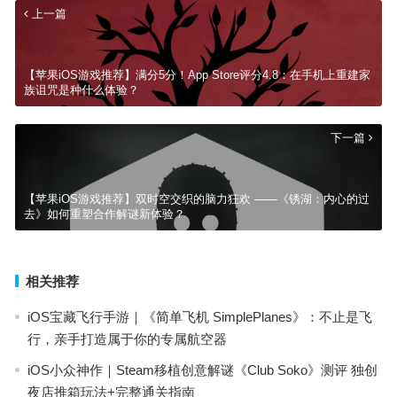
上一篇
【苹果iOS游戏推荐】满分5分！App Store评分4.8：在手机上重建家
族诅咒是种什么体验？
下一篇
【苹果iOS游戏推荐】双时空交织的脑力狂欢 ——《锈湖：内心的过
去》如何重塑合作解谜新体验？
相关推荐
iOS宝藏飞行手游｜《简单飞机 SimplePlanes》：不止是飞
行，亲手打造属于你的专属航空器
iOS小众神作｜Steam移植创意解谜《Club Soko》测评 独创
夜店推箱玩法+完整通关指南