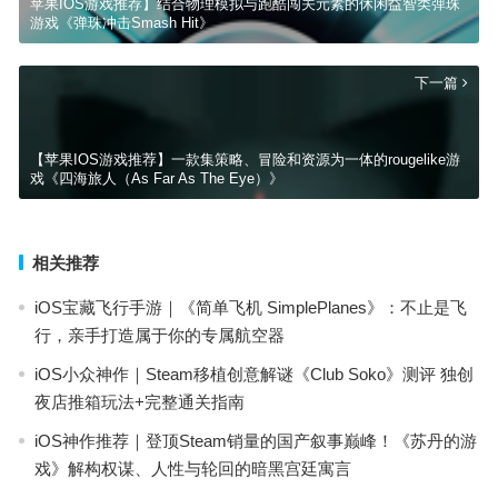
苹果IOS游戏推荐】结合物理模拟与跑酷闯关元素的休闲益智类弹珠
游戏《弹珠冲击Smash Hit》
下一篇
【苹果IOS游戏推荐】一款集策略、冒险和资源为一体的rougelike游
戏《四海旅人（As Far As The Eye）》
相关推荐
iOS宝藏飞行手游｜《简单飞机 SimplePlanes》：不止是飞
行，亲手打造属于你的专属航空器
iOS小众神作｜Steam移植创意解谜《Club Soko》测评 独创
夜店推箱玩法+完整通关指南
iOS神作推荐｜登顶Steam销量的国产叙事巅峰！《苏丹的游
戏》解构权谋、人性与轮回的暗黑宫廷寓言