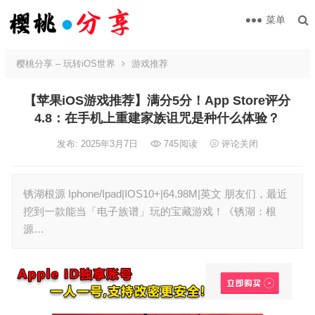
菜单
樱桃分享 – 玩转iOS世界
游戏推荐
【苹果iOS游戏推荐】满分5分！App Store评分
4.8：在手机上重建家族诅咒是种什么体验？
发布: 2025年3月7日
745
阅读
评论关闭
锈湖根源 Iphone/Ipad|IOS10+|64.98M|英文 朋友们，最近
挖到一款能当「电子族谱」玩的宝藏游戏！《锈湖：根
源…