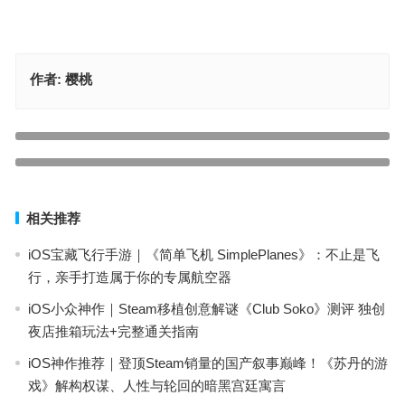
作者:
樱桃
【苹果IOS游戏推荐】向世界分享生活，成为梦寐以求的著名主播。
你的成名之路由此开始！——油管主播生活模拟器2
苹果ios游戏推荐【展翅翱翔】更新DLC，一款屡获殊荣的鸟类主题策
上一篇
略卡牌游戏
下一篇
相关推荐
iOS宝藏飞行手游｜《简单飞机 SimplePlanes》：不止是飞
行，亲手打造属于你的专属航空器
iOS小众神作｜Steam移植创意解谜《Club Soko》测评 独创
夜店推箱玩法+完整通关指南
iOS神作推荐｜登顶Steam销量的国产叙事巅峰！《苏丹的游
戏》解构权谋、人性与轮回的暗黑宫廷寓言