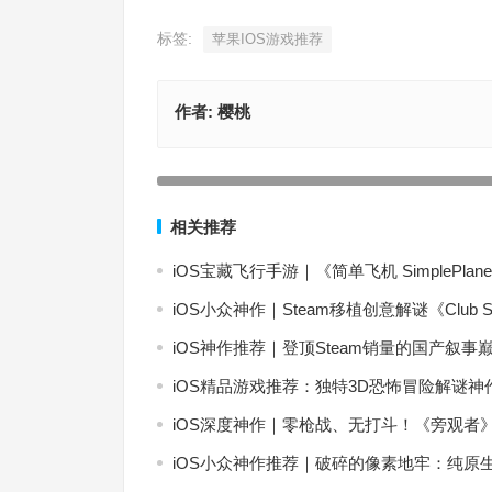
标签:
苹果IOS游戏推荐
作者:
樱桃
IOS游戏推荐】最新款王国保卫战5：联盟现已推出
两条龙来消灭强大敌人——Kingdom Rush 5: Allian
上一篇
相关推荐
iOS宝藏飞行手游｜《简单飞机 SimpleP
iOS小众神作｜Steam移植创意解谜《Clu
iOS神作推荐｜登顶Steam销量的国产
iOS精品游戏推荐：独特3D恐怖冒险解谜神作《神秘
iOS深度神作｜零枪战、无打斗！《旁观者
iOS小众神作推荐｜破碎的像素地牢：纯原