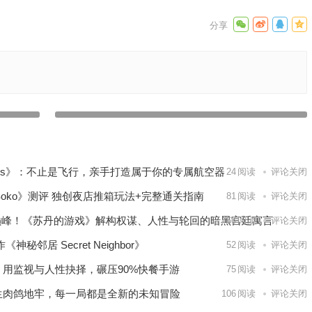
【苹果iOS游戏推荐】这款游戏从名字就开始挑战你的认
！操控
知，但当你深入其中，就会发现这是一场充满惊喜和奇思妙
ce
想的冒险——这里没有游戏
下一篇
lanes》：不止是飞行，亲手打造属于你的专属航空器
24
阅读
评论关闭
b Soko》测评 独创夜店推箱玩法+完整通关指南
81
阅读
评论关闭
叙事巅峰！《苏丹的游戏》解构权谋、人性与轮回的暗黑宫廷寓言
66
阅读
评论关闭
邻居 Secret Neighbor》
52
阅读
评论关闭
》用监视与人性抉择，碾压90%快餐手游
75
阅读
评论关闭
生肉鸽地牢，每一局都是全新的未知冒险
106
阅读
评论关闭