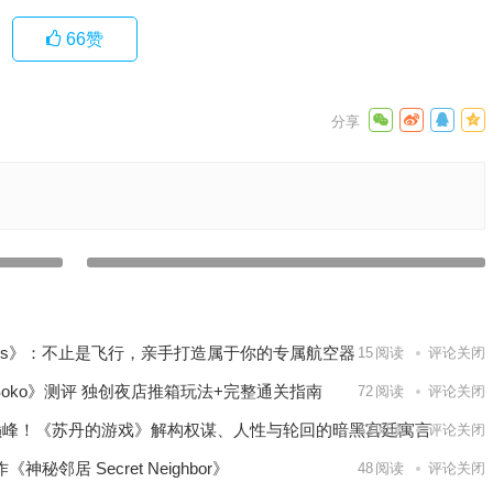
66
赞
【IOS游戏推荐】一款从STEAM上移植的非常经典的策略
提高扩大
塔防游戏，多种天赋随意搭配——王国保卫战：前线
0
Kingdom Rush
下一篇
lanes》：不止是飞行，亲手打造属于你的专属航空器
15
阅读
评论关闭
b Soko》测评 独创夜店推箱玩法+完整通关指南
72
阅读
评论关闭
叙事巅峰！《苏丹的游戏》解构权谋、人性与轮回的暗黑宫廷寓言
62
阅读
评论关闭
邻居 Secret Neighbor》
48
阅读
评论关闭