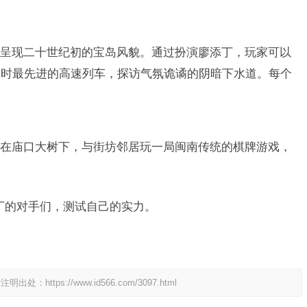
呈现二十世纪初的宝岛风貌。通过扮演廖添丁，玩家可以
当时最先进的高速列车，探访气氛诡谲的阴暗下水道。每个
在庙口大树下，与街坊邻居玩一局闽南传统的棋牌游戏，
廖添丁的对手们，测试自己的实力。
请注明出处：
https://www.id566.com/3097.html