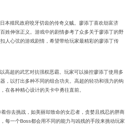
日本殖民政府咬牙切齿的传奇义贼。廖添丁喜欢劫富济
岛百姓伸张正义。游戏中的剧情参考了众多关于廖添丁的野
了扣人心弦的游戏剧情，希望带给玩家最精彩的廖添丁传
以高超的武艺对抗强权恶霸。玩家可以操控廖添丁使用多
武器，以打出多种不同的组合功夫。高超的轻功和强力的钩
梭，在各种精心设计的关卡中勇往直前。
等待着你去挑战，如美丽却致命的女忍者，贪婪且残忍的胖商
，每一个Boss都会用不同的能力与凶残的手段来挑动玩家