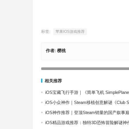
标签:
苹果IOS游戏推荐
作者:
樱桃
IOS游戏推荐】一款非常经典的模拟经营类游戏，
自己的农场规模，最终成为农场大亨——模拟农场2
上一篇
相关推荐
iOS宝藏飞行手游｜《简单飞机 SimpleP
iOS小众神作｜Steam移植创意解谜《Clu
iOS神作推荐｜登顶Steam销量的国产
iOS精品游戏推荐：独特3D恐怖冒险解谜神作《神秘