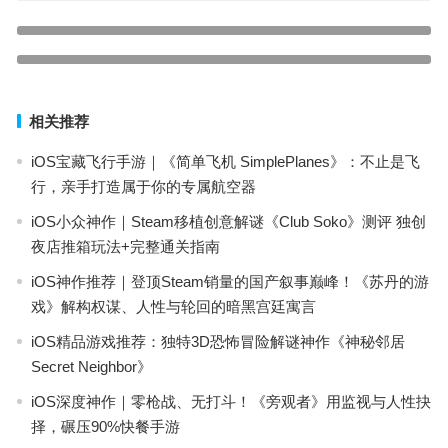
dnf手游美区怎么切换苹果id（dnf界面怎么换区）
【IOS游戏推荐】一部STEAM上向经典致敬的游戏作品，世界上最刺
上一篇
激的飙车天堂——极品飞车：最高通缉
下一篇
相关推荐
iOS宝藏飞行手游｜《简单飞机 SimplePlanes》：不止是飞
行，亲手打造属于你的专属航空器
iOS小众神作｜Steam移植创意解谜《Club Soko》测评 独创
夜店推箱玩法+完整通关指南
iOS神作推荐｜登顶Steam销量的国产叙事巅峰！《苏丹的游
戏》解构权谋、人性与轮回的暗黑宫廷寓言
iOS精品游戏推荐：独特3D恐怖冒险解谜神作《神秘邻居
Secret Neighbor》
iOS深度神作｜零枪战、无打斗！《旁观者》用监视与人性抉
择，碾压90%快餐手游