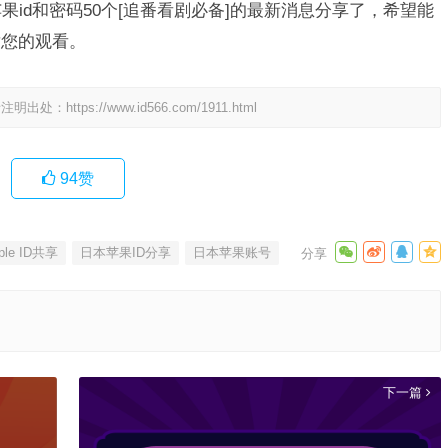
果id和密码50个[追番看剧必备]的最新消息分享了，希望能
谢您的观看。
请注明出处：
https://www.id566.com/1911.html
94
赞
le ID共享
日本苹果ID分享
日本苹果账号
下一篇