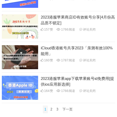
2023港服苹果商店ID有效账号分享[4月份高
品质不锁定]
157
赞
1766
阅读
评论关闭
iCloud香港账号共享2023「亲测有效100%
能用」
160
赞
1787
阅读
评论关闭
2023港服苹果app下载苹果账号id免费用[提
供ios应用新选择]
164
赞
1766
阅读
评论关闭
文
1
2
3
下一页
章